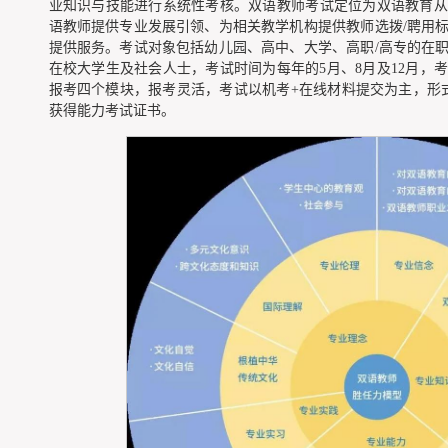
业知识与技能进行系统性考核。双语教师考试定位为双语教育从
语教师提供专业发展引领、为相关教学机构提供教师选拨/聘用
提供服务。考试对象包括幼儿园、高中、大学、高职/高专的在
在校大学生及社会人士，考试时间为每年的5月、8月及12月，
报考四个模块，报考灵活，考试以机考+在线材料提交为主，形
获得能力考试证书。