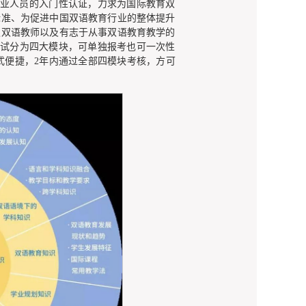
业人员的入门性认证，力求为国际教育双
标准、为促进中国双语教育行业的整体提升
职双语教师以及有志于从事双语教育教学的
考试分为四大模块，可单独报考也可一次性
式便捷，2年内通过全部四模块考核，方可