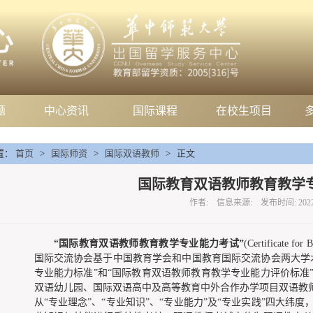
题
中心资讯
国际课程
在校生项目
置：
首页
>
国际师资
>
国际双语教师
> 正文
国际教育双语教师教育教学
作者: 信息来源: 发布时间: 2022-
“国际教育双语教师教育教学专业能力考试”
(Certificate f
国际交流协会基于中国教育学会和中国教育国际交流协会两大学
专业能力标准”和“国际教育双语教师教育教学专业能力评价标准
双语幼儿园、国际双语高中及高等教育中外合作办学项目双语教师
从“专业理念”、“专业知识”、“专业能力”及“专业实践”四大纬